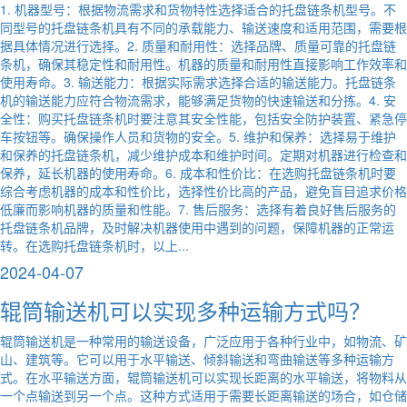
1. 机器型号：根据物流需求和货物特性选择适合的托盘链条机型号。不
同型号的托盘链条机具有不同的承载能力、输送速度和适用范围，需要根
据具体情况进行选择。2. 质量和耐用性：选择品牌、质量可靠的托盘链
条机，确保其稳定性和耐用性。机器的质量和耐用性直接影响工作效率和
使用寿命。3. 输送能力：根据实际需求选择合适的输送能力。托盘链条
机的输送能力应符合物流需求，能够满足货物的快速输送和分拣。4. 安
全性：购买托盘链条机时要注意其安全性能，包括安全防护装置、紧急停
车按钮等。确保操作人员和货物的安全。5. 维护和保养：选择易于维护
和保养的托盘链条机，减少维护成本和维护时间。定期对机器进行检查和
保养，延长机器的使用寿命。6. 成本和性价比：在选购托盘链条机时要
综合考虑机器的成本和性价比，选择性价比高的产品，避免盲目追求价格
低廉而影响机器的质量和性能。7. 售后服务：选择有着良好售后服务的
托盘链条机品牌，及时解决机器使用中遇到的问题，保障机器的正常运
转。在选购托盘链条机时，以上...
2024-04-07
辊筒输送机可以实现多种运输方式吗？
辊筒输送机是一种常用的输送设备，广泛应用于各种行业中，如物流、矿
山、建筑等。它可以用于水平输送、倾斜输送和弯曲输送等多种运输方
式。在水平输送方面，辊筒输送机可以实现长距离的水平输送，将物料从
一个点输送到另一个点。这种方式适用于需要长距离输送的场合，如仓储