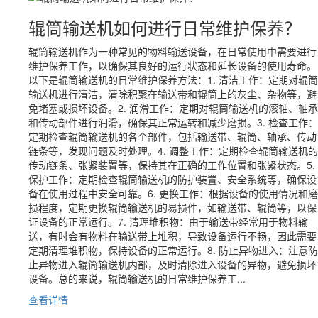
辊筒输送机如何进行日常维护保养？
辊筒输送机作为一种常见的物料输送设备，在日常使用中需要进行
维护保养工作，以确保其良好的运行状态和延长设备的使用寿命。
以下是辊筒输送机的日常维护保养方法：1. 清洁工作：定期对辊筒
输送机进行清洁，清除积聚在输送带和辊筒上的灰尘、杂物等，避
免堵塞或损坏设备。2. 润滑工作：定期对辊筒输送机的滚轴、轴承
和传动部件进行润滑，确保其正常运转和减少磨损。3. 检查工作：
定期检查辊筒输送机的各个部件，包括输送带、辊筒、轴承、传动
链条等，发现问题及时处理。4. 调整工作：定期检查辊筒输送机的
传动链条、张紧装置等，保持其在正确的工作位置和张紧状态。5.
保护工作：定期检查辊筒输送机的防护装置、安全系统等，确保设
备在使用过程中安全可靠。6. 更换工作：根据设备的使用情况和磨
损程度，定期更换辊筒输送机的易损件，如输送带、辊筒等，以保
证设备的正常运行。7. 清理堆积物：由于输送带经常用于物料输
送，有时会有物料在输送带上堆积，导致设备运行不畅，因此需要
定期清理堆积物，保持设备的正常运行。8. 防止异物进入：注意防
止异物进入辊筒输送机内部，及时清除进入设备的异物，避免损坏
设备。总的来说，辊筒输送机的日常维护保养工...
查看详情