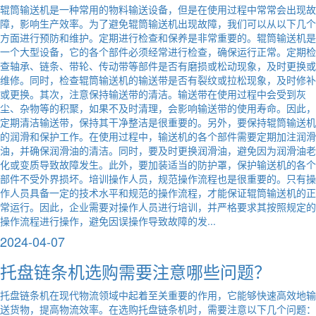
辊筒输送机是一种常用的物料输送设备，但是在使用过程中常常会出现故
障，影响生产效率。为了避免辊筒输送机出现故障，我们可以从以下几个
方面进行预防和维护。定期进行检查和保养是非常重要的。辊筒输送机是
一个大型设备，它的各个部件必须经常进行检查，确保运行正常。定期检
查轴承、链条、带轮、传动带等部件是否有磨损或松动现象，及时更换或
维修。同时，检查辊筒输送机的输送带是否有裂纹或拉松现象，及时修补
或更换。其次，注意保持输送带的清洁。输送带在使用过程中会受到灰
尘、杂物等的积聚，如果不及时清理，会影响输送带的使用寿命。因此，
定期清洁输送带，保持其干净整洁是很重要的。另外，要保持辊筒输送机
的润滑和保护工作。在使用过程中，输送机的各个部件需要定期加注润滑
油，并确保润滑油的清洁。同时，要及时更换润滑油，避免因为润滑油老
化或变质导致故障发生。此外，要加装适当的防护罩，保护输送机的各个
部件不受外界损坏。培训操作人员，规范操作流程也是很重要的。只有操
作人员具备一定的技术水平和规范的操作流程，才能保证辊筒输送机的正
常运行。因此，企业需要对操作人员进行培训，并严格要求其按照规定的
操作流程进行操作，避免因误操作导致故障的发...
2024-04-07
托盘链条机选购需要注意哪些问题？
托盘链条机在现代物流领域中起着至关重要的作用，它能够快速高效地输
送货物，提高物流效率。在选购托盘链条机时，需要注意以下几个问题：